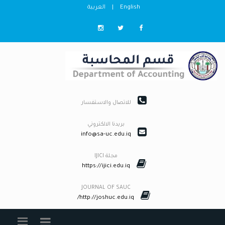
English
|
العربية
للاتصال والاستفسار
بريدنا الالكتروني
info@sa-uc.edu.iq
مجلة IJICI
https://ijici.edu.iq
JOURNAL OF SAUC
http://joshuc.edu.iq/