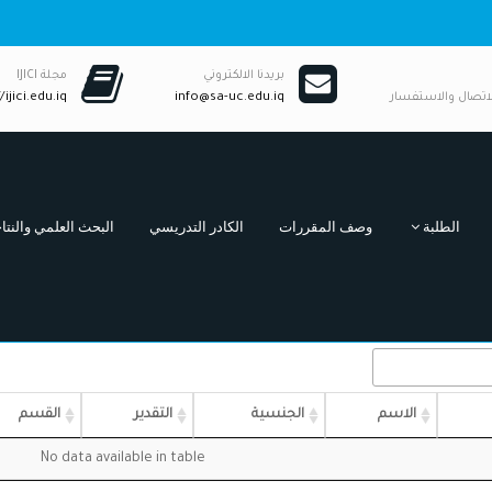
بريدنا الالكتروني
مجلة IJICI
لاتصال والاستفسار
info@sa-uc.edu.iq
/ijici.edu.iq
الطلبة
وصف المقررات
الكادر التدريسي
البحث العلمي والنتا
الاسم
الجنسية
التقدير
القسم
No data available in table