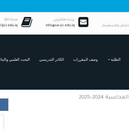
بريدنا الالكتروني
مجلة IJICI
لاتصال والاستفسار
info@sa-uc.edu.iq
/ijici.edu.iq
الطلبة
وصف المقررات
الكادر التدريسي
البحث العلمي والنتا
ة 2024-2025