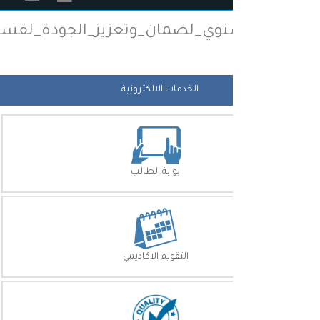
سنوي_لضمان_وتعزيز_الجودة_لقسم_المحاسبة
الخدمات الالكترونية
بوابة الطالب
التقويم الاكاديمي