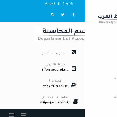
English
|
العربية
للاتصال والاستفسار
بريدنا الالكتروني
info@sa-uc.edu.iq
مجلة IJICI
https://ijici.edu.iq
JOURNAL OF SAUC
http://joshuc.edu.iq/